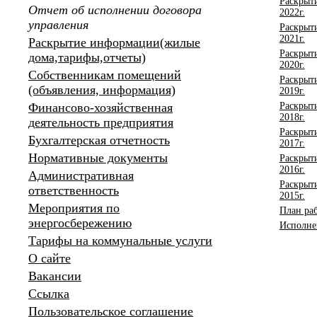
Раскрыти
Отчет об исполнении договора
2022г.
управления
Раскрыти
2021г.
Раскрытие информации(жилые
Раскрыт
дома,тарифы,отчеты)
2020г.
Собственникам помещений
Раскрыт
(объявления, информация)
2019г.
Финансово-хозяйственная
Раскрыт
2018г.
деятельность предприятия
Раскрыт
Бухгалтерская отчетность
2017г.
Нормативные документы
Раскрыт
2016г.
Административная
Раскрыт
ответственность
2015г.
Мероприятия по
План ра
энергосбережению
Исполне
Тарифы на коммунальные услуги
О сайте
Вакансии
Ссылка
Пользовательское соглашение